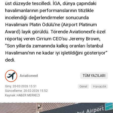
üst düzeyde tescilledi. İGA, dünya çapındaki
havalimanlarının performanslarının titizlikle
incelendiği değerlendirmeler sonucunda
Havalimanı Platin Ödülü’ne (Airport Platinum
WhatsApp İhbar
Award) layık görüldü. Törende Aviationext’e özel
Hattı
röportaj veren Cirrium CEO’su Jeremy Brown,
“Son yıllarda zamanında kalkış oranları İstanbul
Havalimanı’nın ne kadar iyi işletildiğini gösteriyor”
dedi.
Facebook
Aviationext
TÜM YAZILARI
Giriş: 20-02-2026 15:51
Genel
Havacılık
Instagram
Güncelleme: 20-02-2026 15:52
Kaynak: HABER MERKEZI
Youtube