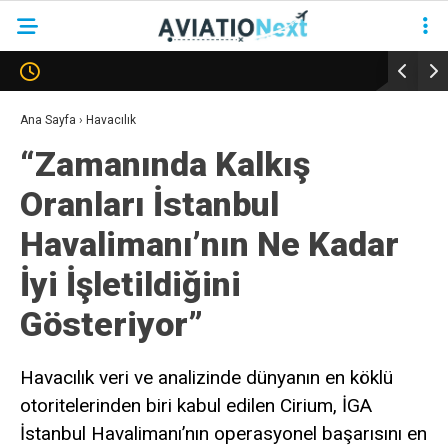
YAZARLAR
Ana Sayfa
›
Havacılık
“Zamanında Kalkış
HAVACILIK
Oranları İstanbul
SAVUNMA
Havalimanı’nın Ne Kadar
TURIZM
İyi İşletildiğini
KADIN HAVACILAR
Gösteriyor”
SÜRDÜRÜLEBILIRLIK
KÖŞE YAZILARI – COLUMNS
Havacılık veri ve analizinde dünyanın en köklü
otoritelerinden biri kabul edilen Cirium, İGA
NEWS & INSIGHTS
İstanbul Havalimanı’nın operasyonel başarısını en