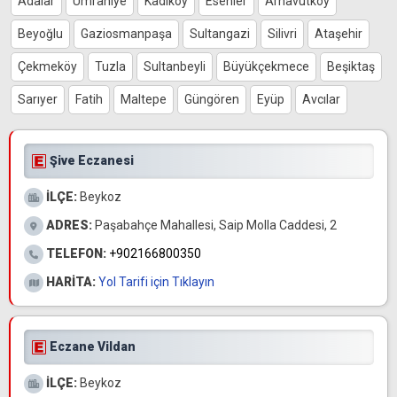
Adalar
Ümraniye
Kadıköy
Esenler
Arnavutköy
Beyoğlu
Gaziosmanpaşa
Sultangazi
Silivri
Ataşehir
Çekmeköy
Tuzla
Sultanbeyli
Büyükçekmece
Beşiktaş
Sarıyer
Fatih
Maltepe
Güngören
Eyüp
Avcılar
WhatsApp İhbar
Hattı
Şive Eczanesi
İLÇE:
Beykoz
Facebook
ADRES:
Paşabahçe Mahallesi, Saip Molla Caddesi, 2
TELEFON:
+902166800350
HARİTA:
Yol Tarifi için Tıklayın
Instagram
Eczane Vildan
Youtube
İLÇE:
Beykoz