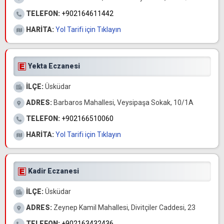
TELEFON:
+902164611442
HARİTA:
Yol Tarifi için Tıklayın
Yekta Eczanesi
İLÇE:
Üsküdar
ADRES:
Barbaros Mahallesi, Veysipaşa Sokak, 10/1A
TELEFON:
+902166510060
HARİTA:
Yol Tarifi için Tıklayın
Kadir Eczanesi
İLÇE:
Üsküdar
ADRES:
Zeynep Kamil Mahallesi, Divitçiler Caddesi, 23
TELEFON:
+902163432436