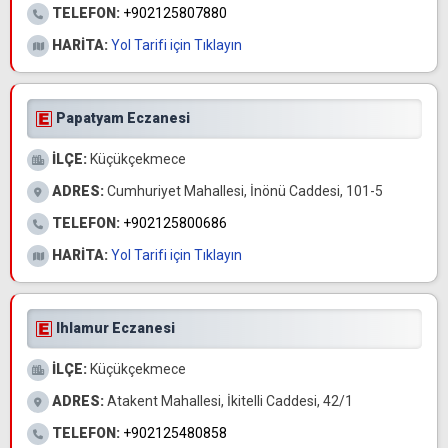
TELEFON:
+902125807880
HARİTA:
Yol Tarifi için Tıklayın
Papatyam Eczanesi
İLÇE:
Küçükçekmece
ADRES:
Cumhuriyet Mahallesi, İnönü Caddesi, 101-5
TELEFON:
+902125800686
HARİTA:
Yol Tarifi için Tıklayın
Ihlamur Eczanesi
İLÇE:
Küçükçekmece
ADRES:
Atakent Mahallesi, İkitelli Caddesi, 42/1
TELEFON:
+902125480858