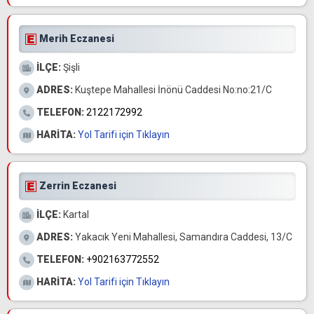
Merih Eczanesi
İLÇE:
Şişli
ADRES:
Kuştepe Mahallesi İnönü Caddesi No:no:21/C
TELEFON:
2122172992
HARİTA:
Yol Tarifi için Tıklayın
Zerrin Eczanesi
İLÇE:
Kartal
ADRES:
Yakacık Yeni Mahallesi, Samandıra Caddesi, 13/C
TELEFON:
+902163772552
HARİTA:
Yol Tarifi için Tıklayın