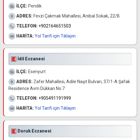
İLÇE:
Pendik
ADRES:
Fevzi Çakmak Mahallesi, Anibal Sokak, 22/B
TELEFON:
+902164651503
HARİTA:
Yol Tarifi için Tıklayın
İdil Eczanesi
İLÇE:
Esenyurt
ADRES:
Zafer Mahallesi, Adile Naşit Bulvarı, 37/1-A Şafak
Residence Avm Dükkan No:7
TELEFON:
+905491191999
HARİTA:
Yol Tarifi için Tıklayın
Doruk Eczanesi