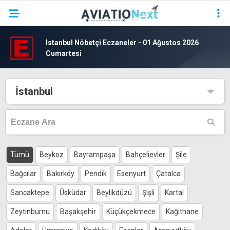
İstanbul Nöbetçi Eczaneler - 01 Ağustos 2026
Cumartesi
YAZARLAR
HAVACILIK
İstanbul
SAVUNMA
TURIZM
KADIN HAVACILAR
Tümü
Beykoz
Bayrampaşa
Bahçelievler
Şile
SÜRDÜRÜLEBILIRLIK
Bağcılar
Bakırköy
Pendik
Esenyurt
Çatalca
KÖŞE YAZILARI – COLUMNS
Sancaktepe
Üsküdar
Beylikdüzü
Şişli
Kartal
NEWS & INSIGHTS
Zeytinburnu
Başakşehir
Küçükçekmece
Kağıthane