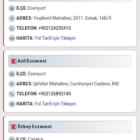
İLÇE:
Esenyurt
ADRES:
Yeşilkent Mahallesi, 2011. Sokak, 16B/9
TELEFON:
+902124235410
HARİTA:
Yol Tarifi için Tıklayın
Acil Eczanesi
İLÇE:
Esenyurt
ADRES:
Şehitler Mahallesi, Cumhuriyet Caddesi, 84E
TELEFON:
+902126892140
HARİTA:
Yol Tarifi için Tıklayın
Özbey Eczanesi
İLÇE:
Çatalca