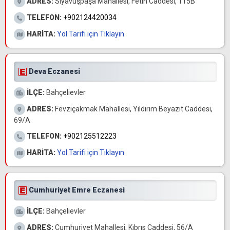
ADRES:
Siyavuşpaşa Mahallesi, Fetih Caddesi, 115B
TELEFON:
+902124420034
HARİTA:
Yol Tarifi için Tıklayın
Deva Eczanesi
İLÇE:
Bahçelievler
ADRES:
Fevziçakmak Mahallesi, Yıldırım Beyazıt Caddesi,
69/A
TELEFON:
+902125512223
HARİTA:
Yol Tarifi için Tıklayın
Cumhuriyet Emre Eczanesi
İLÇE:
Bahçelievler
ADRES:
Cumhuriyet Mahallesi, Kıbrıs Caddesi, 56/A