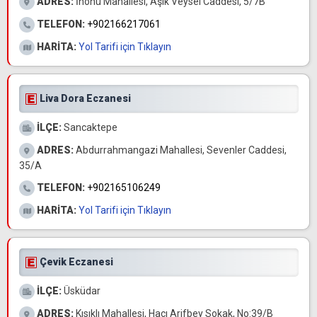
ADRES:
İnönü Mahallesi, Aşık Veysel Caddesi, 5/7B
TELEFON:
+902166217061
HARİTA:
Yol Tarifi için Tıklayın
Liva Dora Eczanesi
İLÇE:
Sancaktepe
ADRES:
Abdurrahmangazi Mahallesi, Sevenler Caddesi,
35/A
TELEFON:
+902165106249
HARİTA:
Yol Tarifi için Tıklayın
Çevik Eczanesi
İLÇE:
Üsküdar
ADRES:
Kısıklı Mahallesi, Hacı Arifbey Sokak, No:39/B