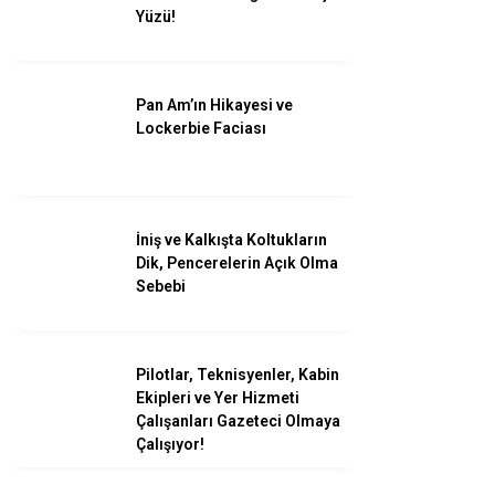
Savunma
Yüzü!
Turizm
Kadın Havacılar
Pan Am’ın Hikayesi ve
Lockerbie Faciası
İniş ve Kalkışta Koltukların
Dik, Pencerelerin Açık Olma
Sebebi
Pilotlar, Teknisyenler, Kabin
Ekipleri ve Yer Hizmeti
Çalışanları Gazeteci Olmaya
WhatsApp İhbar
Çalışıyor!
Hattı