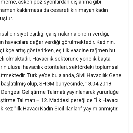
ilmeme, askeri pozisyonlardan dışlanma gibi
tamamen kaldırmasa da cesareti kırılmayan kadın
uştur.
al cinsiyet eşitliği çalışmalarına önem verdiği,
dın havacılara değer verdiği görülmektedir. Kadının,
çtikçe artış gösterirken, eşitlik vaadine rağmen bu
li olmaktadır. Havacılık sektörüne yönelik başta
rin ulusal havacılık otoriteleri, sektördeki toplumsal
ütmektedir. Türkiye’de bu alanda, Sivil Havacılık Genel
 başlatılmış olup, SHGM bünyesinde, 18.04.2018
 Dengesi Geliştirme Talimatı yayınlanarak yürürlüğe
iştirme Talimatı – 12. Maddesi gereği de “İlk Havacı
lk kez “İlk Havacı Kadın Sicil İlanları” yayımlanmıştır.