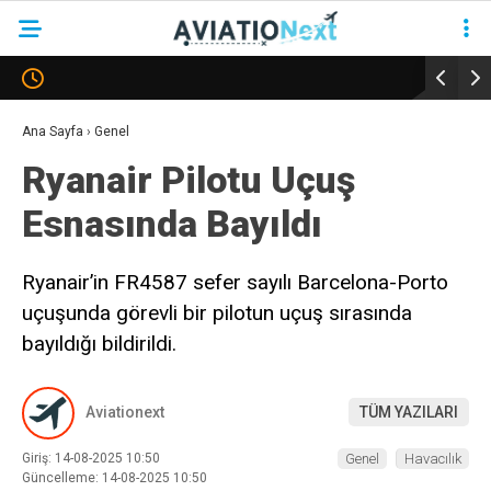
YAZARLAR
Ana Sayfa
›
Genel
Ryanair Pilotu Uçuş
HAVACILIK
Esnasında Bayıldı
SAVUNMA
TURIZM
Ryanair’in FR4587 sefer sayılı Barcelona-Porto
uçuşunda görevli bir pilotun uçuş sırasında
KADIN HAVACILAR
bayıldığı bildirildi.
SÜRDÜRÜLEBILIRLIK
KÖŞE YAZILARI – COLUMNS
Aviationext
TÜM YAZILARI
NEWS & INSIGHTS
Giriş: 14-08-2025 10:50
Genel
Havacılık
Güncelleme: 14-08-2025 10:50