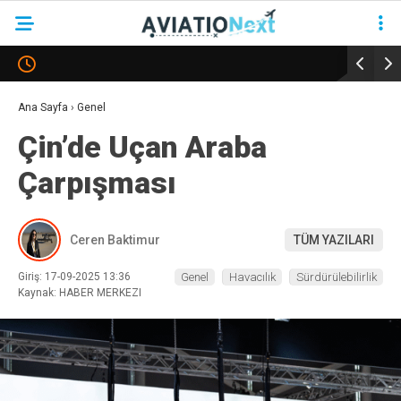
YAZARLAR
Ana Sayfa
›
Genel
Çin’de Uçan Araba
HAVACILIK
Çarpışması
SAVUNMA
TURIZM
Ceren Baktimur
TÜM YAZILARI
KADIN HAVACILAR
Giriş: 17-09-2025 13:36
Genel
Havacılık
Sürdürülebilirlik
SÜRDÜRÜLEBILIRLIK
Kaynak: HABER MERKEZI
KÖŞE YAZILARI – COLUMNS
NEWS & INSIGHTS