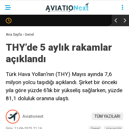
YAZARLAR
Ana Sayfa
›
Genel
THY’de 5 aylık rakamlar
HAVACILIK
açıklandı
SAVUNMA
TURIZM
Türk Hava Yolları’nın (THY) Mayıs ayında 7,6
milyon yolcu taşıdığı açıklandı. Şirket bir önceki
KADIN HAVACILAR
yıla göre yüzde 6’lık bir yükseliş sağlarken, yüzde
SÜRDÜRÜLEBILIRLIK
81,1 doluluk oranına ulaştı.
KÖŞE YAZILARI – COLUMNS
Aviationext
TÜM YAZILARI
NEWS & INSIGHTS
Giriş: 11-06-2025 21:16
Genel
Havacılık