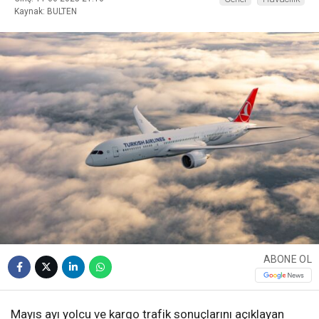
Kaynak: BULTEN
WhatsApp İhbar
Hattı
Facebook
Instagram
ABONE OL
Youtube
Mayıs ayı yolcu ve kargo trafik sonuçlarını açıklayan