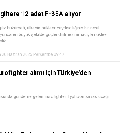
ngiltere 12 adet F-35A alıyor
giliz hükümeti, ülkenin nükleer caydırıcılığının bir nesil
yunca en büyük şekilde güçlendirilmesi amacıyla nükleer
şlık
26 Haziran 2025 Perşembe 09:47
urofighter alımı için Türkiye’den
ltusunda gündeme gelen Eurofighter Typhoon savaş uçağı