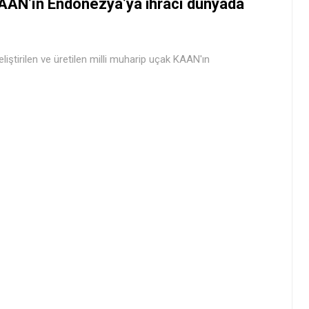
AAN’ın Endonezya’ya ihracı dünyada
eliştirilen ve üretilen milli muharip uçak KAAN'ın