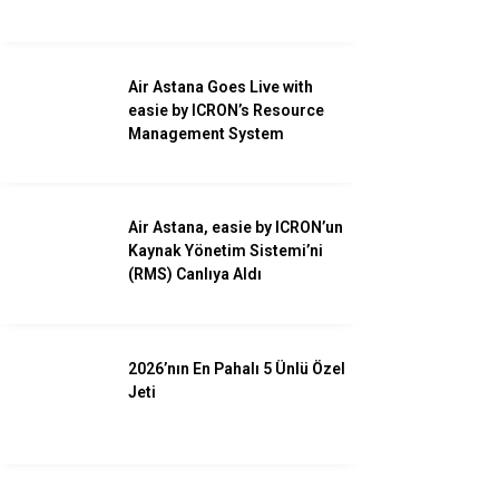
Savunma
Turizm
Air Astana Goes Live with
Kadın Havacılar
easie by ICRON’s Resource
Management System
Air Astana, easie by ICRON’un
Kaynak Yönetim Sistemi’ni
(RMS) Canlıya Aldı
2026’nın En Pahalı 5 Ünlü Özel
Jeti
WhatsApp İhbar
Hattı