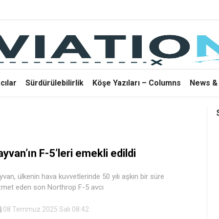
cılar
Sürdürülebilirlik
Köşe Yazıları – Columns
News & 
ayvan’ın F-5’leri emekli edildi
yvan, ülkenin hava kuvvetlerinde 50 yılı aşkın bir süre
zmet eden son Northrop F-5 avcı
08 Temmuz 2025 Salı 08:42