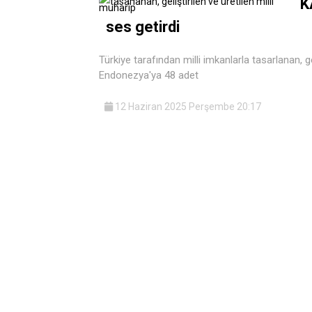
K
ses getirdi
Türkiye tarafından milli imkanlarla tasarlanan, g
Endonezya'ya 48 adet
12 Haziran 2025 Perşembe 20:17