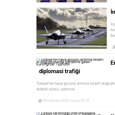
İ
İn
bo
ba
E
diplomasi trafiği
Türkiye’nin hava gücünü artırma hedefi doğru
tedarik süreci, yalnızca
20 Haziran 2025 Cuma 10:18