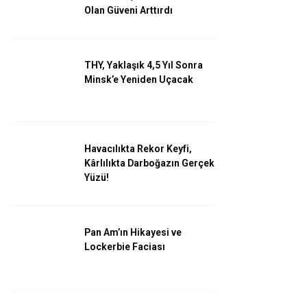
Savunma
Olan Güveni Arttırdı
Turizm
Kadın Havacılar
THY, Yaklaşık 4,5 Yıl Sonra
Minsk’e Yeniden Uçacak
Havacılıkta Rekor Keyfi,
Kârlılıkta Darboğazın Gerçek
Yüzü!
Pan Am’ın Hikayesi ve
Lockerbie Faciası
WhatsApp İhbar
Hattı