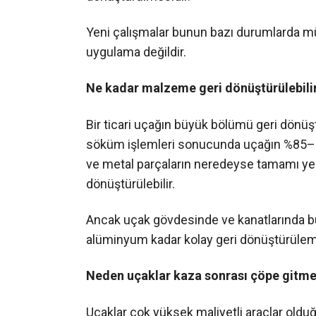
Yeni çalışmalar bunun bazı durumlarda mü
uygulama değildir.
Ne kadar malzeme geri dönüştürülebili
Bir ticari uçağın büyük bölümü geri dönüşt
söküm işlemleri sonucunda uçağın %85–%90
ve metal parçaların neredeyse tamamı yenid
dönüştürülebilir.
Ancak uçak gövdesinde ve kanatlarında b
alüminyum kadar kolay geri dönüştürüle
Neden uçaklar kaza sonrası çöpe gitm
Uçaklar çok yüksek maliyetli araçlar oldu