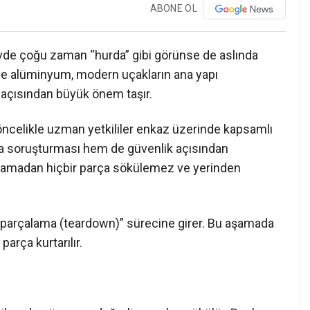
ABONE OL
övde çoğu zaman “hurda” gibi görünse de aslında
kle alüminyum, modern uçakların ana yapı
açısından büyük önem taşır.
 öncelikle uzman yetkililer enkaz üzerinde kapsamlı
a soruşturması hem de güvenlik açısından
amlamadan hiçbir parça sökülemez ve yerinden
parçalama (teardown)” sürecine girer. Bu aşamada
rça kurtarılır.