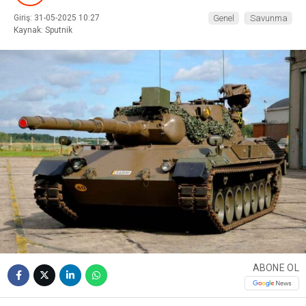
Giriş: 31-05-2025 10:27
Genel
Savunma
Kaynak: Sputnik
WhatsApp İhbar
Hattı
Facebook
Instagram
ABONE OL
Youtube