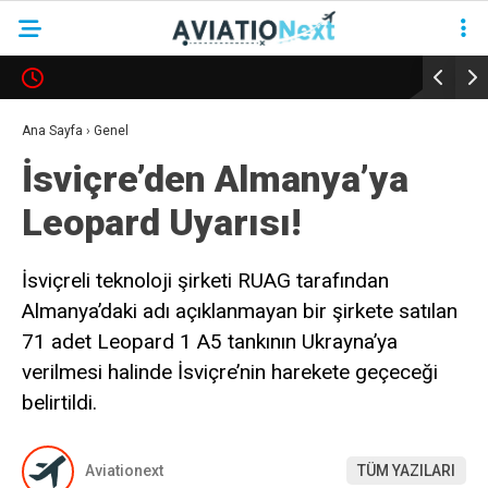
YAZARLAR
Ana Sayfa
›
Genel
İsviçre’den Almanya’ya
HAVACILIK
Leopard Uyarısı!
SAVUNMA
TURIZM
İsviçreli teknoloji şirketi RUAG tarafından
Almanya’daki adı açıklanmayan bir şirkete satılan
KADIN HAVACILAR
71 adet Leopard 1 A5 tankının Ukrayna’ya
SÜRDÜRÜLEBILIRLIK
verilmesi halinde İsviçre’nin harekete geçeceği
KÖŞE YAZILARI – COLUMNS
belirtildi.
NEWS & INSIGHTS
Aviationext
TÜM YAZILARI