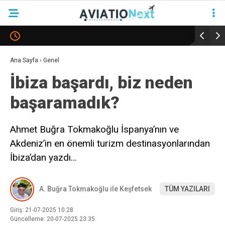
YAZARLAR
Ana Sayfa
›
Genel
İbiza başardı, biz neden
HAVACILIK
başaramadık?
SAVUNMA
TURIZM
Ahmet Buğra Tokmakoğlu İspanya’nın ve
Akdeniz’in en önemli turizm destinasyonlarından
KADIN HAVACILAR
İbiza’dan yazdı…
SÜRDÜRÜLEBILIRLIK
KÖŞE YAZILARI – COLUMNS
A. Buğra Tokmakoğlu ile Keşfetsek
TÜM YAZILARI
NEWS & INSIGHTS
Giriş: 21-07-2025 10:28
Güncelleme: 20-07-2025 23:35