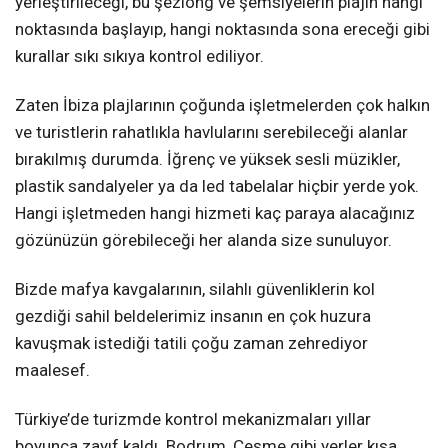
yerleştirileceği, bu şezlong ve şemsiyelerin plajın hangi
noktasında başlayıp, hangi noktasında sona ereceği gibi
kurallar sıkı sıkıya kontrol ediliyor.
Zaten İbiza plajlarının çoğunda işletmelerden çok halkın
ve turistlerin rahatlıkla havlularını serebileceği alanlar
bırakılmış durumda. İğrenç ve yüksek sesli müzikler,
plastik sandalyeler ya da led tabelalar hiçbir yerde yok.
Hangi işletmeden hangi hizmeti kaç paraya alacağınız
gözünüzün görebileceği her alanda size sunuluyor.
Bizde mafya kavgalarının, silahlı güvenliklerin kol
gezdiği sahil beldelerimiz insanın en çok huzura
kavuşmak istediği tatili çoğu zaman zehrediyor
maalesef.
Türkiye’de turizmde kontrol mekanizmaları yıllar
boyunca zayıf kaldı. Bodrum, Çeşme gibi yerler kısa