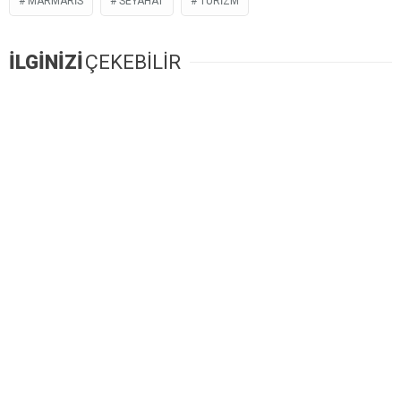
MARMARIS
SEYAHAT
TURIZM
İLGİNİZİ
ÇEKEBİLİR