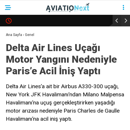
YAZARLAR
Ana Sayfa
›
Genel
Delta Air Lines Uçağı
HAVACILIK
Motor Yangını Nedeniyle
SAVUNMA
Paris’e Acil İniş Yaptı
TURIZM
KADIN HAVACILAR
Delta Air Lines’a ait bir Airbus A330-300 uçağı,
New York JFK Havalimanı’ndan Milano Malpensa
SÜRDÜRÜLEBILIRLIK
Havalimanı’na uçuş gerçekleştirirken yaşadığı
KÖŞE YAZILARI – COLUMNS
motor arızası nedeniyle Paris Charles de Gaulle
NEWS & INSIGHTS
Havalimanı’na acil iniş yaptı.