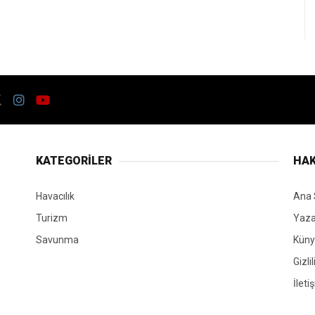
KATEGORİLER
HAK
Havacılık
Ana 
Turizm
Yaza
Savunma
Kün
Gizli
İleti