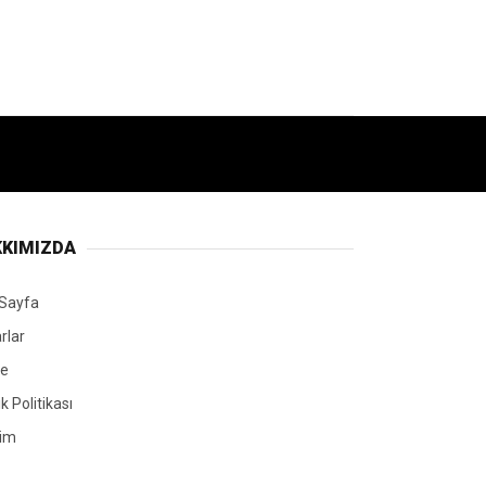
KIMIZDA
Sayfa
rlar
ye
lik Politikası
şim