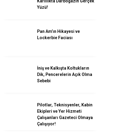
Kârlılıkta Darboğazın Gerçek
Yüzü!
Facebook
Pan Am’ın Hikayesi ve
Lockerbie Faciası
Instagram
İniş ve Kalkışta Koltukların
Youtube
Dik, Pencerelerin Açık Olma
Sebebi
Pilotlar, Teknisyenler, Kabin
Ekipleri ve Yer Hizmeti
Çalışanları Gazeteci Olmaya
Çalışıyor!