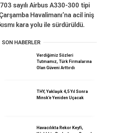
Savunma
703 sayılı Airbus A330-300 tipi
Çarşamba Havalimanı’na acil iniş
Turizm
kısmı kara yolu ile sürdürüldü.
Kadın Havacılar
SON HABERLER
Verdiğimiz Sözleri
Tutmamız, Türk Firmalarına
Olan Güveni Arttırdı
THY, Yaklaşık 4,5 Yıl Sonra
Minsk’e Yeniden Uçacak
WhatsApp İhbar
Hattı
Havacılıkta Rekor Keyfi,