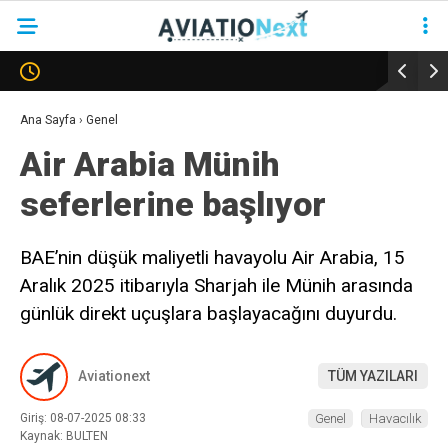
YAZARLAR
Ana Sayfa
›
Genel
Air Arabia Münih
HAVACILIK
seferlerine başlıyor
SAVUNMA
TURIZM
BAE’nin düşük maliyetli havayolu Air Arabia, 15
Aralık 2025 itibarıyla Sharjah ile Münih arasında
KADIN HAVACILAR
günlük direkt uçuşlara başlayacağını duyurdu.
SÜRDÜRÜLEBILIRLIK
KÖŞE YAZILARI – COLUMNS
Aviationext
TÜM YAZILARI
NEWS & INSIGHTS
Giriş: 08-07-2025 08:33
Genel
Havacılık
Kaynak: BULTEN