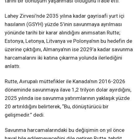
tarihi bir dönüşüm yaşanması olduğunu ifade etti.
Lahey Zirvesi’nde 2035 yılına kadar gayrisafi yurt içi
hasılanın (GSYH) yüzde 5’inin savunmaya ayrılması
yönünde tarihi bir karar alındığını anımsatan Rutte;
Estonya, Letonya, Litvanya ve Polonya’nın bu hedefin de
üzerine çıktığını, Almanya’nın ise 2029’a kadar savunma
harcamalarını iki katına çıkarma yolunda ilerlediğini
anlattı.
Rutte, Avrupalı müttefikler ile Kanada’nın 2016-2026
döneminde savunmaya ilave 1,2 trilyon dolar ayırdığını,
2025 yılında ise savunma yatırımlarının yaklaşık yüzde
20 artırıldığını belirterek, “Bu, dönüştürücü bir
gelişmedir.” dedi.
Savunma harcamalarındaki bu değişimin on yıl önce
hayal bile edilemeyeceğini dile getiren Rutte, tehdit