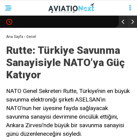
YAZARLAR
Ana Sayfa
›
Genel
Rutte: Türkiye Savunma
HAVACILIK
Sanayisiyle NATO’ya Güç
SAVUNMA
Katıyor
TURIZM
KADIN HAVACILAR
NATO Genel Sekreteri Rutte, Türkiye’nin en büyük
savunma elektroniği şirketi ASELSAN’ın
SÜRDÜRÜLEBILIRLIK
NATO’nun her üyesine fayda sağlayacak
KÖŞE YAZILARI – COLUMNS
savunma sanayisi devrimine öncülük ettiğini,
NEWS & INSIGHTS
Ankara Zirvesi’nde büyük bir savunma sanayisi
günü düzenleneceğini söyledi.