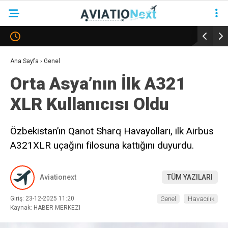
YAZARLAR
Ana Sayfa
›
Genel
Orta Asya’nın İlk A321
HAVACILIK
XLR Kullanıcısı Oldu
SAVUNMA
TURIZM
Özbekistan’ın Qanot Sharq Havayolları, ilk Airbus
A321XLR uçağını filosuna kattığını duyurdu.
KADIN HAVACILAR
SÜRDÜRÜLEBILIRLIK
Aviationext
TÜM YAZILARI
KÖŞE YAZILARI – COLUMNS
Giriş: 23-12-2025 11:20
Genel
Havacılık
NEWS & INSIGHTS
Kaynak: HABER MERKEZI