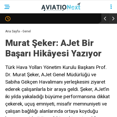
YAZARLAR
Ana Sayfa
›
Genel
Murat Şeker: AJet Bir
HAVACILIK
Başarı Hikâyesi Yazıyor
SAVUNMA
TURIZM
Türk Hava Yolları Yönetim Kurulu Başkanı Prof.
Dr. Murat Şeker, AJet Genel Müdürlüğü ve
KADIN HAVACILAR
Sabiha Gökçen Havalimanı yerleşkesini ziyaret
SÜRDÜRÜLEBILIRLIK
ederek çalışanlarla bir araya geldi. Şeker, AJet’in
KÖŞE YAZILARI – COLUMNS
iki yılda yakaladığı büyüme performansına dikkat
çekerek, uçuş emniyeti, misafir memnuniyeti ve
NEWS & INSIGHTS
çalışan bağlılığı alanlarında ortaya koyduğu