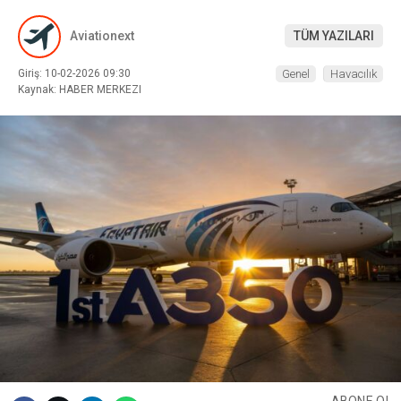
Aviationext
TÜM YAZILARI
Giriş: 10-02-2026 09:30
Genel
Havacılık
Kaynak: HABER MERKEZI
WhatsApp İhbar
Hattı
Facebook
Instagram
Youtube
ABONE OL