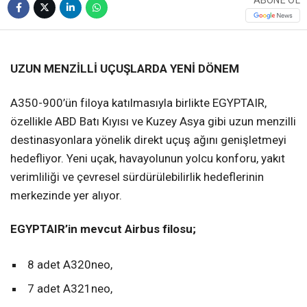
UZUN MENZİLLİ UÇUŞLARDA YENİ DÖNEM
A350-900’ün filoya katılmasıyla birlikte EGYPTAIR,
özellikle ABD Batı Kıyısı ve Kuzey Asya gibi uzun menzilli
destinasyonlara yönelik direkt uçuş ağını genişletmeyi
hedefliyor. Yeni uçak, havayolunun yolcu konforu, yakıt
verimliliği ve çevresel sürdürülebilirlik hedeflerinin
merkezinde yer alıyor.
EGYPTAIR’in mevcut Airbus filosu;
8 adet A320neo,
7 adet A321neo,