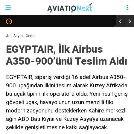
YAZARLAR
Ana Sayfa
›
Genel
EGYPTAIR, İlk Airbus
HAVACILIK
A350-900’ünü Teslim Aldı
SAVUNMA
TURIZM
EGYPTAIR, sipariş verdiği 16 adet Airbus A350-
900 uçağından ilkini teslim alarak Kuzey Afrika’da
KADIN HAVACILAR
bu uçak tipinin ilk operatörü oldu. Yeni nesil geniş
SÜRDÜRÜLEBILIRLIK
gövdeli uçak, havayolunun uzun menzilli filo
KÖŞE YAZILARI – COLUMNS
modernizasyonunu desteklerken Kahire merkezli
ağın ABD Batı Kıyısı ve Kuzey Asya’ya uzanacak
NEWS & INSIGHTS
şekilde genişletilmesine katkı sağlayacak.