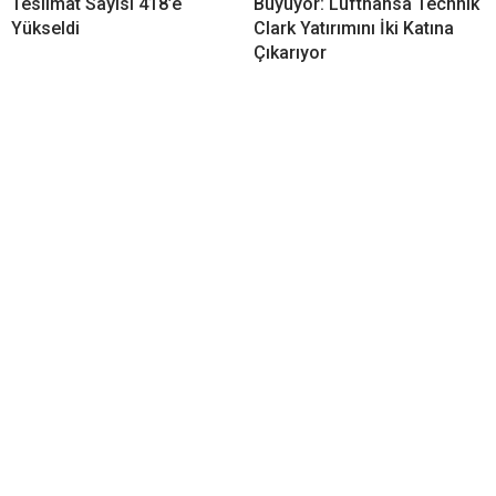
Teslimat Sayısı 418’e
Büyüyor: Lufthansa Technik
Yükseldi
Clark Yatırımını İki Katına
Çıkarıyor