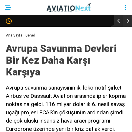
YAZARLAR
Ana Sayfa
›
Genel
Avrupa Savunma Devleri
HAVACILIK
Bir Kez Daha Karşı
SAVUNMA
Karşıya
TURIZM
KADIN HAVACILAR
Avrupa savunma sanayisinin iki lokomotif şirketi
Airbus ve Dassault Aviation arasında ipler kopma
SÜRDÜRÜLEBILIRLIK
noktasına geldi. 116 milyar dolarlık 6. nesil savaş
KÖŞE YAZILARI – COLUMNS
uçağı projesi FCAS’ın çöküşünün ardından şimdi
NEWS & INSIGHTS
de çok uluslu insansız hava aracı programı
Eurodrone üzerinde yeni bir kriz patlak verdi.