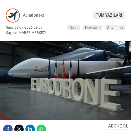
Aviationext
TÜM YAZILARI
Giriş: 03-07-2026 09:57
Genel
Havacılık
Savunma
Kaynak: HABER MERKEZI
WhatsApp İhbar
Hattı
Facebook
Instagram
Youtube
ABONE OL