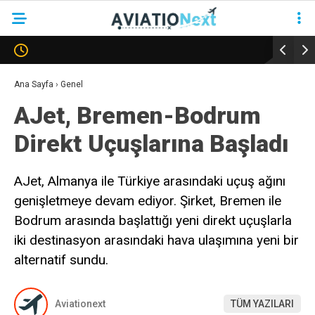
YAZARLAR
Ana Sayfa
›
Genel
AJet, Bremen-Bodrum
HAVACILIK
Direkt Uçuşlarına Başladı
SAVUNMA
TURIZM
AJet, Almanya ile Türkiye arasındaki uçuş ağını
genişletmeye devam ediyor. Şirket, Bremen ile
KADIN HAVACILAR
Bodrum arasında başlattığı yeni direkt uçuşlarla
SÜRDÜRÜLEBILIRLIK
iki destinasyon arasındaki hava ulaşımına yeni bir
KÖŞE YAZILARI – COLUMNS
alternatif sundu.
NEWS & INSIGHTS
Aviationext
TÜM YAZILARI