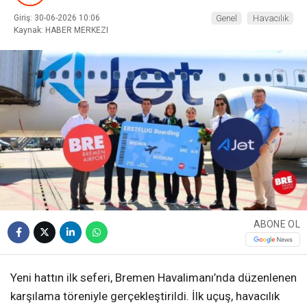
Giriş: 30-06-2026 10:06
Genel
Havacılık
Kaynak: HABER MERKEZI
WhatsApp İhbar
Hattı
Facebook
ABONE OL
Instagram
Yeni hattın ilk seferi, Bremen Havalimanı’nda düzenlenen
Youtube
karşılama töreniyle gerçekleştirildi. İlk uçuş, havacılık